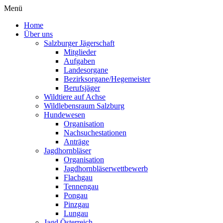
Menü
Home
Über uns
Salzburger Jägerschaft
Mitglieder
Aufgaben
Landesorgane
Bezirksorgane/Hegemeister
Berufsjäger
Wildtiere auf Achse
Wildlebensraum Salzburg
Hundewesen
Organisation
Nachsuchestationen
Anträge
Jagdhornbläser
Organisation
Jagdhornbläserwettbewerb
Flachgau
Tennengau
Pongau
Pinzgau
Lungau
Jagd Österreich