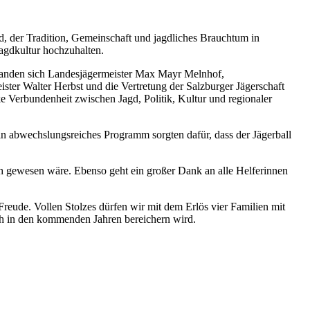
d, der Tradition, Gemeinschaft und jagdliches Brauchtum in
Jagdkultur hochzuhalten.
efanden sich Landesjägermeister Max Mayr Melnhof,
ter Walter Herbst und die Vertretung der Salzburger Jägerschaft
e Verbundenheit zwischen Jagd, Politik, Kultur und regionaler
in abwechslungsreiches Programm sorgten dafür, dass der Jägerball
h gewesen wäre. Ebenso geht ein großer Dank an alle Helferinnen
 Freude. Vollen Stolzes dürfen wir mit dem Erlös vier Familien mit
auch in den kommenden Jahren bereichern wird.