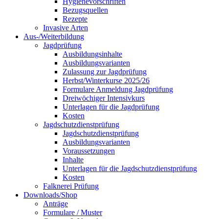
Hygienevorschriften
Bezugsquellen
Rezepte
Invasive Arten
Aus-/Weiterbildung
Jagdprüfung
Ausbildungsinhalte
Ausbildungsvarianten
Zulassung zur Jagdprüfung
Herbst/Winterkurse 2025/26
Formulare Anmeldung Jagdprüfung
Dreiwöchiger Intensivkurs
Unterlagen für die Jagdprüfung
Kosten
Jagdschutzdienstprüfung
Jagdschutzdienstprüfung
Ausbildungsvarianten
Voraussetzungen
Inhalte
Unterlagen für die Jagdschutzdienstprüfung
Kosten
Falknerei Prüfung
Downloads/Shop
Anträge
Formulare / Muster