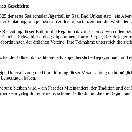
rieb Geschichte
 der erste Saalachtaler Jägerball im Saal Bad Unken statt - ein Aben
n der Einladung, um gemeinsam zu feiern, zu tanzen und die Werte der 
he Bedeutung dieser Ball für die Region hat. Unter den Anwesenden b
 Camilla Schwabl, Landtagsabgeordnete Karin Berger, Bezirksjägermeis
rdnungen der örtlichen Vereine. Ihre Teilnahme unterstrich die stark
schende Ballnacht. Traditionelle Klänge, herzliche Begegnungen und e
ige Unterstützung die Durchführung dieser Veranstaltung nicht möglic
 beigetragen haben.
nnerung bleiben wird – ein Fest des Miteinanders, der Tradition und der
Grundstein gelegt für eine neue, schöne Balltradition, die die Region 