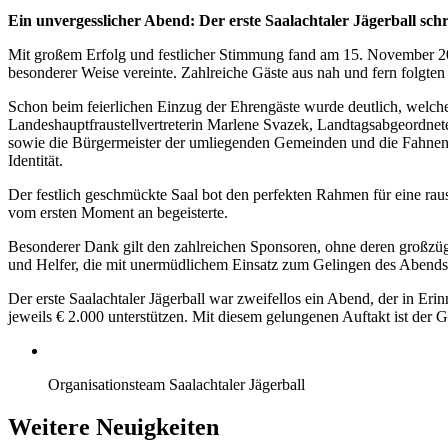
Ein unvergesslicher Abend: Der erste Saalachtaler Jägerball sch
Mit großem Erfolg und festlicher Stimmung fand am 15. November 2025
besonderer Weise vereinte. Zahlreiche Gäste aus nah und fern folgte
Schon beim feierlichen Einzug der Ehrengäste wurde deutlich, welc
Landeshauptfraustellvertreterin Marlene Svazek, Landtagsabgeordnete
sowie die Bürgermeister der umliegenden Gemeinden und die Fahnenabo
Identität.
Der festlich geschmückte Saal bot den perfekten Rahmen für eine rau
vom ersten Moment an begeisterte.
Besonderer Dank gilt den zahlreichen Sponsoren, ohne deren großzüg
und Helfer, die mit unermüdlichem Einsatz zum Gelingen des Abends
Der erste Saalachtaler Jägerball war zweifellos ein Abend, der in Eri
jeweils € 2.000 unterstützen. Mit diesem gelungenen Auftakt ist der 
Organisationsteam Saalachtaler Jägerball
Weitere Neuigkeiten