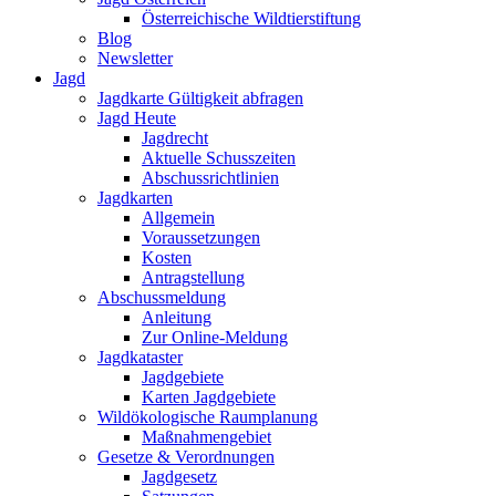
Österreichische Wildtierstiftung
Blog
Newsletter
Jagd
Jagdkarte Gültigkeit abfragen
Jagd Heute
Jagdrecht
Aktuelle Schusszeiten
Abschussrichtlinien
Jagdkarten
Allgemein
Voraussetzungen
Kosten
Antragstellung
Abschussmeldung
Anleitung
Zur Online-Meldung
Jagdkataster
Jagdgebiete
Karten Jagdgebiete
Wildökologische Raumplanung
Maßnahmengebiet
Gesetze & Verordnungen
Jagdgesetz