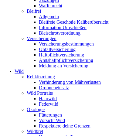
Satzungen
Waffenrecht
Bleifrei
Allgemein
Bleifreie Geschoße Kaliberübersicht
Information Umschießen
Bleischrotverordnung
Versicherungen
Versicherungsbestimmungen
Unfallversicherung
Haftpflichtversicherung
Amtshaftpflichtversicherung
Meldung an Versicherung
Wild
Rehkitzrettung
Verhinderung von Mähverlusten
Drohneneinsatz
Wild Portraits
Haarwild
Federwild
Ökologie
Fütterungen
Vorsicht Wild
Respektiere deine Grenzen
Wildbret