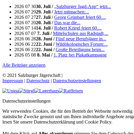
2026 07 30
30. Juli /
„Salzburger Jagd-App“ jetzt...
2026 07 29
29. Juli /
Jetzt mitmachen:...
2026 07 27
27. Juli /
Georg Grünbart feiert 60....
2026 07 20
20. Juli /
Das war die...
2026 07 14
14. Juli /
Robert Kriegl feiert 60....
2026 07 07
7. Juli /
Mittelschulen aus Radstadt,...
2026 06 28
28. Juni /
Fünf neue Berufsjäger in...
2026 06 22
22. Juni /
Wildökologisches Forum:...
2026 06 22
22. Juni /
Große Beteiligung beim...
2026 05 08
8. Mai /
1. Platz bei Plakatkampagne
Alle Beiträge anzeigen
© 2021 Salzburger Jägerschaft
|
Impressum
|
Datenschutz
|
Datenschutzeinstellungen
Datenschutz­einstellungen
Wir verwenden Cookies, die für den Betrieb der Webseite notwendig
statistische Zwecke genutzt und um Ihnen individuelle Angebote zeig
lesen Sie unsere Datenschutzerklärung und Cookie Policy.
Mit dem Klick auf
Alles akzeptieren
stimmen Sie dem Gebrauch der 