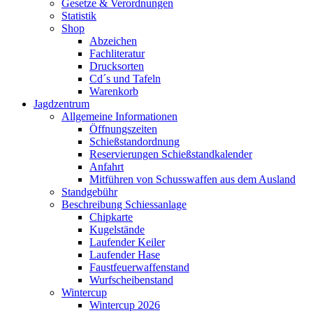
Gesetze & Verordnungen
Statistik
Shop
Abzeichen
Fachliteratur
Drucksorten
Cd´s und Tafeln
Warenkorb
Jagdzentrum
Allgemeine Informationen
Öffnungszeiten
Schießstandordnung
Reservierungen Schießstandkalender
Anfahrt
Mitführen von Schusswaffen aus dem Ausland
Standgebühr
Beschreibung Schiessanlage
Chipkarte
Kugelstände
Laufender Keiler
Laufender Hase
Faustfeuerwaffenstand
Wurfscheibenstand
Wintercup
Wintercup 2026